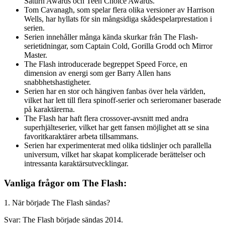
Saturn Awards och Teen Choice Awards.
Tom Cavanagh, som spelar flera olika versioner av Harrison
Wells, har hyllats för sin mångsidiga skådespelarprestation i
serien.
Serien innehåller många kända skurkar från The Flash-
serietidningar, som Captain Cold, Gorilla Grodd och Mirror
Master.
The Flash introducerade begreppet Speed Force, en
dimension av energi som ger Barry Allen hans
snabbhetshastigheter.
Serien har en stor och hängiven fanbas över hela världen,
vilket har lett till flera spinoff-serier och serieromaner baserade
på karaktärerna.
The Flash har haft flera crossover-avsnitt med andra
superhjälteserier, vilket har gett fansen möjlighet att se sina
favoritkaraktärer arbeta tillsammans.
Serien har experimenterat med olika tidslinjer och parallella
universum, vilket har skapat komplicerade berättelser och
intressanta karaktärsutvecklingar.
Vanliga frågor om The Flash:
1. När började The Flash sändas?
Svar: The Flash började sändas 2014.