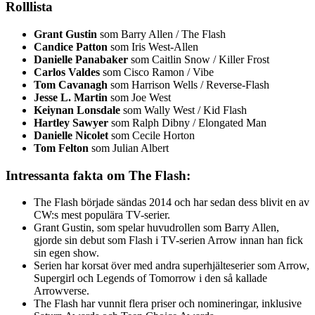
Rolllista
Grant Gustin
som Barry Allen / The Flash
Candice Patton
som Iris West-Allen
Danielle Panabaker
som Caitlin Snow / Killer Frost
Carlos Valdes
som Cisco Ramon / Vibe
Tom Cavanagh
som Harrison Wells / Reverse-Flash
Jesse L. Martin
som Joe West
Keiynan Lonsdale
som Wally West / Kid Flash
Hartley Sawyer
som Ralph Dibny / Elongated Man
Danielle Nicolet
som Cecile Horton
Tom Felton
som Julian Albert
Intressanta fakta om The Flash:
The Flash började sändas 2014 och har sedan dess blivit en av
CW:s mest populära TV-serier.
Grant Gustin, som spelar huvudrollen som Barry Allen,
gjorde sin debut som Flash i TV-serien Arrow innan han fick
sin egen show.
Serien har korsat över med andra superhjälteserier som Arrow,
Supergirl och Legends of Tomorrow i den så kallade
Arrowverse.
The Flash har vunnit flera priser och nomineringar, inklusive