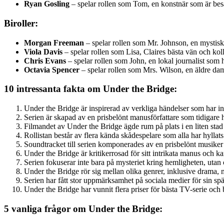
Ryan Gosling
– spelar rollen som Tom, en konstnär som är b
Biroller:
Morgan Freeman
– spelar rollen som Mr. Johnson, en mysti
Viola Davis
– spelar rollen som Lisa, Claires bästa vän och kol
Chris Evans
– spelar rollen som John, en lokal journalist som 
Octavia Spencer
– spelar rollen som Mrs. Wilson, en äldre da
10 intressanta fakta om Under the Bridge:
Under the Bridge är inspirerad av verkliga händelser som har int
Serien är skapad av en prisbelönt manusförfattare som tidigare h
Filmandet av Under the Bridge ägde rum på plats i en liten stad 
Rollistan består av flera kända skådespelare som alla har hyllats 
Soundtracket till serien komponerades av en prisbelönt musike
Under the Bridge är kritikerrosad för sitt intrikata manus och k
Serien fokuserar inte bara på mysteriet kring hemligheten, utan
Under the Bridge rör sig mellan olika genrer, inklusive drama, m
Serien har fått stor uppmärksamhet på sociala medier för sin sp
Under the Bridge har vunnit flera priser för bästa TV-serie och
5 vanliga frågor om Under the Bridge: