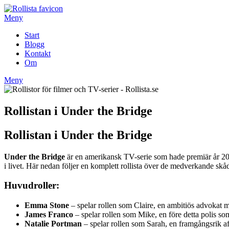
Hoppa
till
Meny
innehåll
Start
Blogg
Kontakt
Om
Meny
Rollistan i Under the Bridge
Rollistan i Under the Bridge
Under the Bridge
är en amerikansk TV-serie som hade premiär år 201
i livet. Här nedan följer en komplett rollista över de medverkande skå
Huvudroller:
Emma Stone
– spelar rollen som Claire, en ambitiös advokat me
James Franco
– spelar rollen som Mike, en före detta polis so
Natalie Portman
– spelar rollen som Sarah, en framgångsrik af