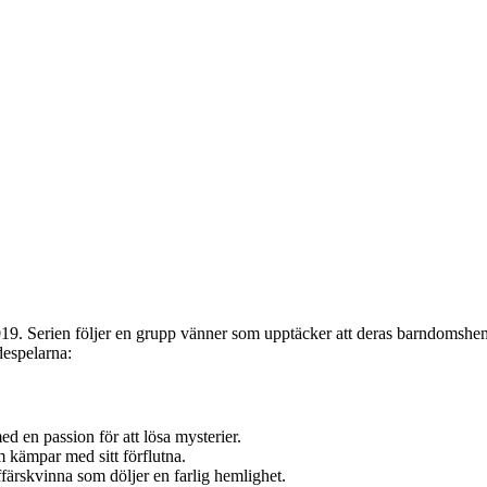
9. Serien följer en grupp vänner som upptäcker att deras barndomshem
despelarna:
d en passion för att lösa mysterier.
m kämpar med sitt förflutna.
färskvinna som döljer en farlig hemlighet.