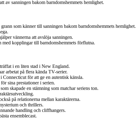
esatt av sanningen bakom barndomshemmets hemlighet.
sk grann som känner till sanningen bakom barndomshemmets hemlighet.
lega.
hjälper vännerna att avslöja sanningen.
m med kopplingar till barndomshemmets förflutna.
räffat i en liten stad i New England.
ar arbetat på flera kända TV-serier.
i Connecticut för att ge en autentisk känsla.
för sina prestationer i serien.
r som skapade en stämning som matchar seriens ton.
araktärsutveckling.
 också på relationerna mellan karaktärerna.
ysterium och thrillers.
ännande handling och cliffhangers.
 bästa ensemblecast.