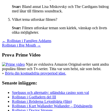
Svar:
Bland annat Lisa Miskovsky och The Cardigans bidrog
med låtar till filmens soundtrack.
Vilket tema utforskar filmen?
Svar:
Filmen utforskar teman som kärlek, vänskap och livets
olika möjligheter.
Inläggsnavigering
← Rollistan i Familjen Addams
Rollistan i Big Mouth →
Prova Prime Video
Njut av exklusiva Amazon Original-serier samt andra
populära filmer och Tv-serier. Titta var som helst, när som helst.
»
Börja din kostnadsfria provperiod idag.
Senaste inläggen:
Spelpaus och alternativ: utländska casino som val
Rollistan i Gudfadern del III
Rollistan i Bröderna Lejonhjärta (film)
Rollistan i Kurt Wallander Wallander – Dödsängeln
Rollistan i Doctor Strange