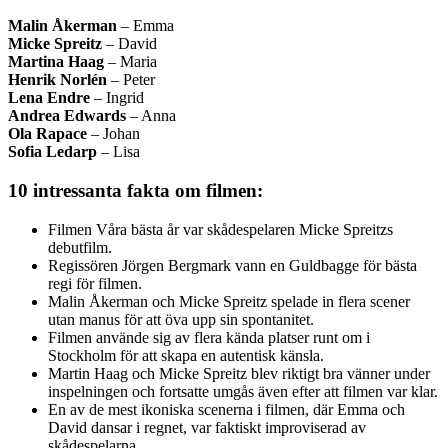
Malin Åkerman
– Emma
Micke Spreitz
– David
Martina Haag
– Maria
Henrik Norlén
– Peter
Lena Endre
– Ingrid
Andrea Edwards
– Anna
Ola Rapace
– Johan
Sofia Ledarp
– Lisa
10 intressanta fakta om filmen:
Filmen Våra bästa år var skådespelaren Micke Spreitzs
debutfilm.
Regissören Jörgen Bergmark vann en Guldbagge för bästa
regi för filmen.
Malin Åkerman och Micke Spreitz spelade in flera scener
utan manus för att öva upp sin spontanitet.
Filmen använde sig av flera kända platser runt om i
Stockholm för att skapa en autentisk känsla.
Martin Haag och Micke Spreitz blev riktigt bra vänner under
inspelningen och fortsatte umgås även efter att filmen var klar.
En av de mest ikoniska scenerna i filmen, där Emma och
David dansar i regnet, var faktiskt improviserad av
skådespelarna.