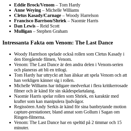
Eddie Brock/Venom
– Tom Hardy
Anne Weying
– Michelle Williams
Cletus Kasady/Carnage
– Woody Harrelson
Francisco Barrison/Shriek
– Naomie Harris
Dan Lewis
– Reid Scott
Mulligan
– Stephen Graham
Intressanta Fakta om Venom: The Last Dance
Woody Harrelson spelade också rollen som Cletus Kasady i
den föregående filmen, Venom.
Venom: The Last Dance är den andra delen i Venom-serien
och planeras att bli en trilogi.
Tom Hardy har uttryckt att han älskar att spela Venom och att
han verkligen känner sig i rollen.
Michelle Williams har tidigare medverkat i flera kritikerrosade
filmer och är känd för sin skådespelartalang.
Naomie Harris spelar rollen som Shriek, en karaktär med
krafter som kan manipulera ljudvågor.
Regissören Andy Serkis är känd för sina banbrytande motion
capture-prestationer, bland annat som Gollum i Sagan om
Ringen-filmerna.
Venom: The Last Dance har en speltid på 2 timmar och 15
minuter.