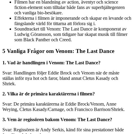
Filmen har en blandning av action, äventyr och science
fiction-element som tilltalar både fans av superhjältegenren
och vanliga bio-besökare.
Effekterna i filmen är imponerande och skapar en levande och
fängslande värld för tittarna att förlora sig i.
Soundtracket till Venom: The Last Dance är komponerat av
Ludwig Göransson, som tidigare har skapat musik till filmer
som Black Panther och Creed.
5 Vanliga Frågor om Venom: The Last Dance
1. Vad är handlingen i Venom: The Last Dance?
Svar: Handlingen följer Eddie Brock och Venom när de måste
ställas inför nya hot och faror, bland annat Cletus Kasady och
Shriek.
2. Vilka är de primära karaktärerna i filmen?
Svar: De primära karaktärerna är Eddie Brock/Venom, Anne
Weying, Cletus Kasady/Carnage, och Francisco Barrison/Shriek.
3. Vem är regissören bakom Venom: The Last Dance?
Svar: Regissören är Andy Serkis, känd för sina prestationer både