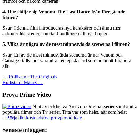
framför och bakom kameran.
4. Hur skiljer sig Venom: The Last Dance från föregående
filmen?
Svar: I denna film introduceras nya karaktärer och ännu mer
actionfyllda scener, som tar handlingen till nya höjder.
5. Vilka är några av de mest minnesvärda scenerna i filmen?
Svar: En av de mest minnesvärda scenerna är när Venom och
Carnage ställs mot varandra i en episk strid som hotar att förändra
allt.
Inläggsnavigering
← Rollistan i The Originals
Rollistan i Matrix →
Prova Prime Video
Njut av exklusiva Amazon Original-serier samt andra
populära filmer och Tv-serier. Titta var som helst, när som helst.
»
Börja din kostnadsfria provperiod idag.
Senaste inläggen: