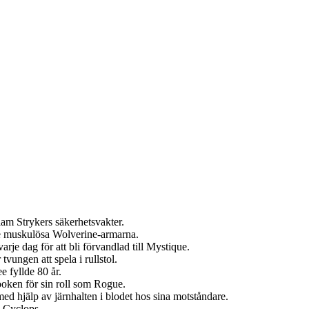
am Strykers säkerhetsvakter.
de muskulösa Wolverine-armarna.
rje dag för att bli förvandlad till Mystique.
vungen att spela i rullstol.
 fyllde 80 år.
looken för sin roll som Rogue.
d hjälp av järnhalten i blodet hos sina motståndare.
m Cyclops.