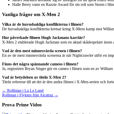
Halle Berry vann en Razzie Award för sin roll som Storm i film
Vanliga frågor om X-Men 2
Vilka är de huvudsakliga konflikterna i filmen?
De huvudsakliga konflikterna kretsar kring X-Mens kamp mot William S
Hur påverkade filmen Hugh Jackmans karriär?
X-Men 2 etablerade Hugh Jackman som en aktad skådespelare inom a
Vad är den mest minnesvärda scenen i filmen?
En av de mest minnesvärda scenerna är när Nightcrawler utför en imp
Finns det några spännande cameos i filmen?
Ja, regissören Bryan Singer gör en cameo i filmen som en av William 
Vad är betydelsen av titeln X-Men 2?
Titeln refererar till att det är den andra filmen i X-Men-serien och fort
Inläggsnavigering
← Rollistan i La La Land
Rollistan i Flykten från Alcatraz →
Prova Prime Video