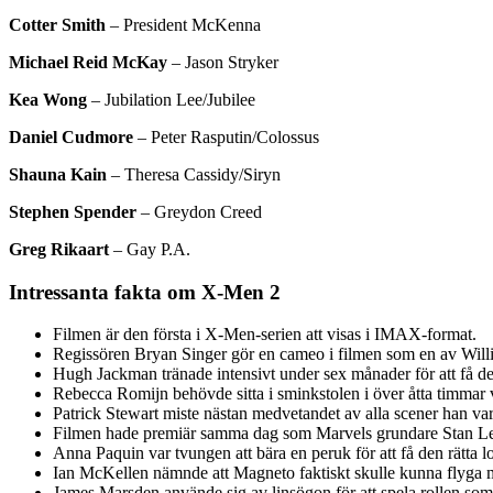
Cotter Smith
– President McKenna
Michael Reid McKay
– Jason Stryker
Kea Wong
– Jubilation Lee/Jubilee
Daniel Cudmore
– Peter Rasputin/Colossus
Shauna Kain
– Theresa Cassidy/Siryn
Stephen Spender
– Greydon Creed
Greg Rikaart
– Gay P.A.
Intressanta fakta om X-Men 2
Filmen är den första i X-Men-serien att visas i IMAX-format.
Regissören Bryan Singer gör en cameo i filmen som en av Willi
Hugh Jackman tränade intensivt under sex månader för att få 
Rebecca Romijn behövde sitta i sminkstolen i över åtta timmar va
Patrick Stewart miste nästan medvetandet av alla scener han var t
Filmen hade premiär samma dag som Marvels grundare Stan Lee
Anna Paquin var tvungen att bära en peruk för att få den rätta 
Ian McKellen nämnde att Magneto faktiskt skulle kunna flyga me
James Marsden använde sig av linsögon för att spela rollen so