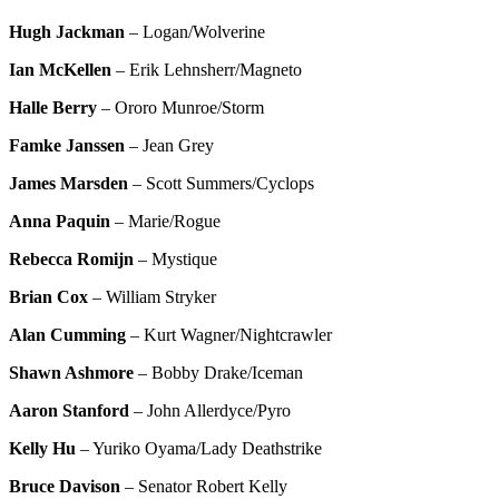
Hugh Jackman
– Logan/Wolverine
Ian McKellen
– Erik Lehnsherr/Magneto
Halle Berry
– Ororo Munroe/Storm
Famke Janssen
– Jean Grey
James Marsden
– Scott Summers/Cyclops
Anna Paquin
– Marie/Rogue
Rebecca Romijn
– Mystique
Brian Cox
– William Stryker
Alan Cumming
– Kurt Wagner/Nightcrawler
Shawn Ashmore
– Bobby Drake/Iceman
Aaron Stanford
– John Allerdyce/Pyro
Kelly Hu
– Yuriko Oyama/Lady Deathstrike
Bruce Davison
– Senator Robert Kelly