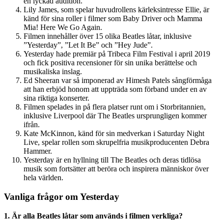
en lyckad audition.
Lily James, som spelar huvudrollens kärleksintresse Ellie, är
känd för sina roller i filmer som Baby Driver och Mamma
Mia! Here We Go Again.
Filmen innehåller över 15 olika Beatles låtar, inklusive
”Yesterday”, ”Let It Be” och ”Hey Jude”.
Yesterday hade premiär på Tribeca Film Festival i april 2019
och fick positiva recensioner för sin unika berättelse och
musikaliska inslag.
Ed Sheeran var så imponerad av Himesh Patels sångförmåga
att han erbjöd honom att uppträda som förband under en av
sina riktiga konserter.
Filmen spelades in på flera platser runt om i Storbritannien,
inklusive Liverpool där The Beatles ursprungligen kommer
ifrån.
Kate McKinnon, känd för sin medverkan i Saturday Night
Live, spelar rollen som skrupelfria musikproducenten Debra
Hammer.
Yesterday är en hyllning till The Beatles och deras tidlösa
musik som fortsätter att beröra och inspirera människor över
hela världen.
Vanliga frågor om Yesterday
1. Är alla Beatles låtar som används i filmen verkliga?