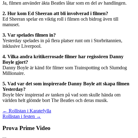
Ja, filmen använder äkta Beatles låtar som en del av handlingen.
2. Hur kom Ed Sheeran att bli involverad i filmen?
Ed Sheeran spelar en viktig roll i filmen och bidrog även till
manuset.
3. Var spelades filmen in?
Yesterday spelades in på flera platser runt om i Storbritannien,
inklusive Liverpool.
4. Vilka andra kritikerrosade filmer har regissören Danny
Boyle gjort?
Danny Boyle är känd för filmer som Trainspotting och Slumdog
Millionaire.
5. Vad var det som inspirerade Danny Boyle att skapa filmen
Yesterday?
Boyle blev inspirerad av tanken på vad som skulle hända om
världen helt glömde bort The Beatles och deras musik.
Inläggsnavigering
← Rollistan i Karatefylla
Rollistan i festen →
Prova Prime Video