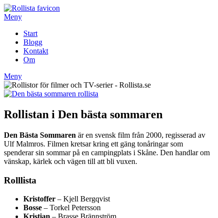
Hoppa
till
Meny
innehåll
Start
Blogg
Kontakt
Om
Meny
Rollistan i Den bästa sommaren
Den Bästa Sommaren
är en svensk film från 2000, regisserad av
Ulf Malmros. Filmen kretsar kring ett gäng tonåringar som
spenderar sin sommar på en campingplats i Skåne. Den handlar om
vänskap, kärlek och vägen till att bli vuxen.
Rolllista
Kristoffer
– Kjell Bergqvist
Bosse
– Torkel Petersson
Kristian
– Brasse Brännström