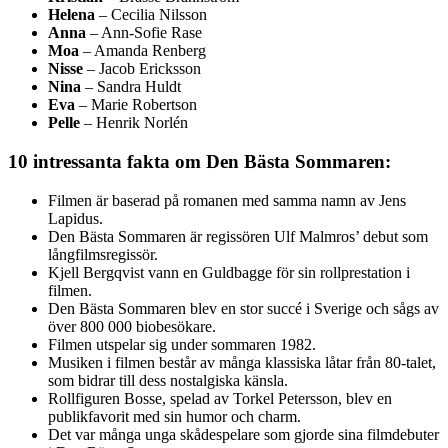
Helena
– Cecilia Nilsson
Anna
– Ann-Sofie Rase
Moa
– Amanda Renberg
Nisse
– Jacob Ericksson
Nina
– Sandra Huldt
Eva
– Marie Robertson
Pelle
– Henrik Norlén
10 intressanta fakta om Den Bästa Sommaren:
Filmen är baserad på romanen med samma namn av Jens
Lapidus.
Den Bästa Sommaren är regissören Ulf Malmros’ debut som
långfilmsregissör.
Kjell Bergqvist vann en Guldbagge för sin rollprestation i
filmen.
Den Bästa Sommaren blev en stor succé i Sverige och sågs av
över 800 000 biobesökare.
Filmen utspelar sig under sommaren 1982.
Musiken i filmen består av många klassiska låtar från 80-talet,
som bidrar till dess nostalgiska känsla.
Rollfiguren Bosse, spelad av Torkel Petersson, blev en
publikfavorit med sin humor och charm.
Det var många unga skådespelare som gjorde sina filmdebuter