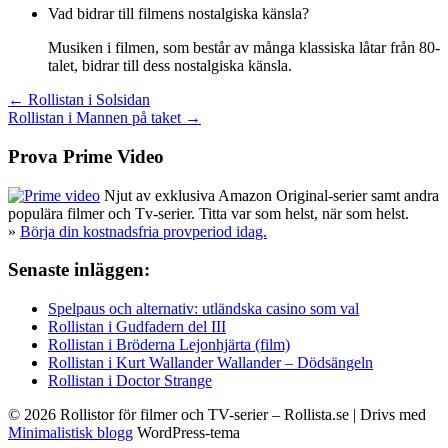
Vad bidrar till filmens nostalgiska känsla?
Musiken i filmen, som består av många klassiska låtar från 80-
talet, bidrar till dess nostalgiska känsla.
Inläggsnavigering
← Rollistan i Solsidan
Rollistan i Mannen på taket →
Prova Prime Video
Njut av exklusiva Amazon Original-serier samt andra
populära filmer och Tv-serier. Titta var som helst, när som helst.
»
Börja din kostnadsfria provperiod idag.
Senaste inläggen:
Spelpaus och alternativ: utländska casino som val
Rollistan i Gudfadern del III
Rollistan i Bröderna Lejonhjärta (film)
Rollistan i Kurt Wallander Wallander – Dödsängeln
Rollistan i Doctor Strange
© 2026 Rollistor för filmer och TV-serier – Rollista.se
| Drivs med
Minimalistisk blogg
WordPress-tema