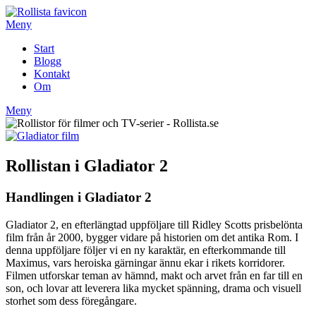
Hoppa
till
Meny
innehåll
Start
Blogg
Kontakt
Om
Meny
Rollistan i Gladiator 2
Handlingen i Gladiator 2
Gladiator 2, en efterlängtad uppföljare till Ridley Scotts prisbelönta
film från år 2000, bygger vidare på historien om det antika Rom. I
denna uppföljare följer vi en ny karaktär, en efterkommande till
Maximus, vars heroiska gärningar ännu ekar i rikets korridorer.
Filmen utforskar teman av hämnd, makt och arvet från en far till en
son, och lovar att leverera lika mycket spänning, drama och visuell
storhet som dess föregångare.