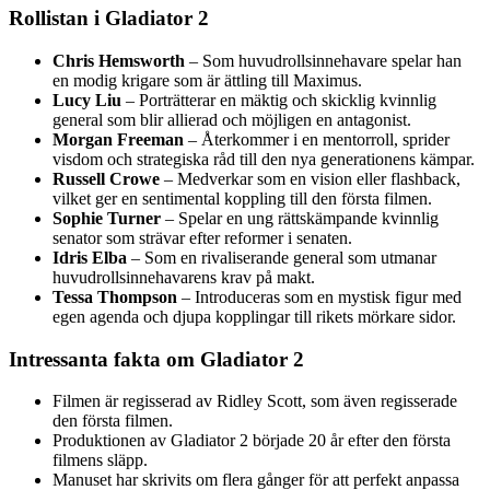
Rollistan i Gladiator 2
Chris Hemsworth
– Som huvudrollsinnehavare spelar han
en modig krigare som är ättling till Maximus.
Lucy Liu
– Porträtterar en mäktig och skicklig kvinnlig
general som blir allierad och möjligen en antagonist.
Morgan Freeman
– Återkommer i en mentorroll, sprider
visdom och strategiska råd till den nya generationens kämpar.
Russell Crowe
– Medverkar som en vision eller flashback,
vilket ger en sentimental koppling till den första filmen.
Sophie Turner
– Spelar en ung rättskämpande kvinnlig
senator som strävar efter reformer i senaten.
Idris Elba
– Som en rivaliserande general som utmanar
huvudrollsinnehavarens krav på makt.
Tessa Thompson
– Introduceras som en mystisk figur med
egen agenda och djupa kopplingar till rikets mörkare sidor.
Intressanta fakta om Gladiator 2
Filmen är regisserad av Ridley Scott, som även regisserade
den första filmen.
Produktionen av Gladiator 2 började 20 år efter den första
filmens släpp.
Manuset har skrivits om flera gånger för att perfekt anpassa