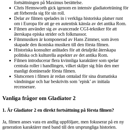
fortsättningen på Maximus berättelse.
Chris Hemsworth gick igenom en intensiv gladiatorträning för
att förbereda sig för sin roll.
Delar av filmen spelades in i verkliga historiska platser runt
om i Europa för att ge en autentisk känsla av det antika Rom.
Filmen använder sig av avancerade CGI-tekniker för att
återskapa episka strider och folkmassor.
Filmmusiken är komponerad av Hans Zimmer, som även
skapade den ikoniska musiken till den första filmen.
Historiska konsulter anlitades för att detaljrikt återskapa
politiska och kulturella aspekter av det antika Rom.
Filmen introducerar flera kvinnliga karaktärer som spelar
centrala roller i handlingen, vilket skiljer sig från den mer
manligt dominerade första filmen.
Slutscenen i filmen är redan omtalad för sina dramatiska
vändningar och har beskrivits som ’episk’ av initiala
recenserare.
Vanliga frågor om Gladiator 2
1. Är Gladiator 2 en direkt fortsättning på första filmen?
Ja, filmen anses vara en andlig uppföljare, men fokuserar på en ny
generation karaktärer med band till den ursprungliga historien.