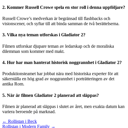
2. Kommer Russell Crowe spela en stor roll i denna uppföljare?
Russell Crowe’s medverkan är begränsad till flashbacks och
visionscener, och syftar till att binda samman de två berättelserna.
3. Vilka nya teman utforskas i Gladiator 2?
Filmen utforskar djupare teman av ledarskap och de moraliska
dilemman som kommer med makt.
4. Hur har man hanterat historisk noggrannhet i Gladiator 2?
Produktionsteamet har jobbat nära med historiska experter för att
säkerställa en hög grad av noggrannhet i porträtteringen av det
antika Rom.
5. När är filmen Gladiator 2 planerad att släppas?
Filmen är planerad att släppas i slutet av året, men exakta datum kan
variera beroende på marknad.
Inläggsnavigering
← Rollistan i Beck
Rollistan i Modern Family →