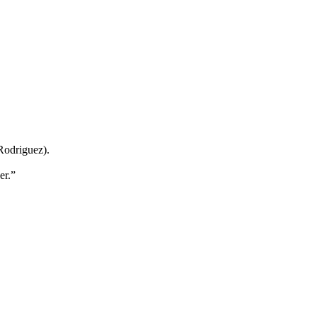
 Rodriguez).
er.”