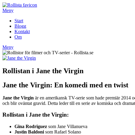
Hoppa
till
Meny
innehåll
Start
Blogg
Kontakt
Om
Meny
Rollistan i Jane the Virgin
Jane the Virgin: En komedi med en twist
Jane the Virgin
är en amerikansk TV-serie som hade premiär 2014 och
och blir oväntat gravid. Detta leder till en serie av komiska och dra
Rollistan i Jane the Virgin:
Gina Rodriguez
som Jane Villanueva
Justin Baldoni
som Rafael Solano