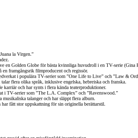
Juana la Virgen.”
ndez.
usive en Golden Globe för bästa kvinnliga huvudroll i en TV-serie (Gina
å en framgångsrik filmproducent och regissör.
edverkat i populära TV-serier som ”One Life to Live” och ”Law & Ord
 talar flera olika språk, inklusive engelska, hebreiska och franska.
karriär och har synts i flera kända teaterproduktioner.
rkat i TV-serier som ”The L.A. Complex” och ”Ravenswood.”
a musikaliska talanger och har släppt flera album.
r fått stor uppskattning för sin originella berättarstil.