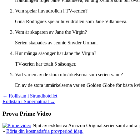
Handlingen följer Jane Villanueva, en ung kvinna som blir ovänt
Vem spelar huvudrollen i TV-serien?
Gina Rodriguez spelar huvudrollen som Jane Villanueva.
Vem är skaparen av Jane the Virgin?
Serien skapades av Jennie Snyder Urman.
Hur många säsonger har Jane the Virgin?
TV-serien har totalt 5 säsonger.
Vad var en av de stora utmärkelserna som serien vann?
En av de stora utmärkelserna var en Golden Globe för bästa kvi
Inläggsnavigering
← Rollistan i Strandhotellet
Rollistan i Supernatural →
Prova Prime Video
Njut av exklusiva Amazon Original-serier samt andra pop
»
Börja din kostnadsfria provperiod idag.