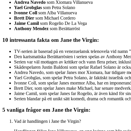
Andrea Navedo
som Xiomara Villanueva
Yael Grobglas
som Petra Solano
Ivonne Coll
som Alba Villanueva
Brett Dier
som Michael Cordero
Jaime Camil
som Rogelio De La Vega
Anthony Mendez
som Berättarröst
10 intressanta fakta om Jane the Virgin:
TV-serien är baserad på en venezuelansk telenovela vid namn ”
Den karismatiska Berättarrösten i serien spelas av Anthony Me
Serien var väl mottagen av kritiker och vann flera priser, inkl
Skådespelaren Justin Baldoni som spelar Rafael Solano är ocks
Andrea Navedo, som spelar Janes mor Xiomara, har tidigare m
Yael Grobglas, som spelar Petra Solano, är faktiskt israelisk och
Ivonne Coll, som spelar Janes mormor Alba, har en imponerande 
Brett Dier, som spelar Janes make Michael, har senare medve
Jaime Camil, som spelar Janes far Rogelio, är även känd för sin
Serien blandar på ett unikt sätt komedi, drama och romantik och ha
5 vanliga frågor om Jane the Virgin:
Vad är handlingen i Jane the Virgin?