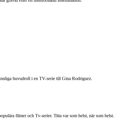
at gravid efter en missförstådd insemination.
nnliga huvudroll i en TV-serie till Gina Rodriguez.
ulära filmer och Tv-serier. Titta var som helst, när som helst.